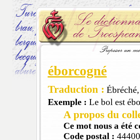
éborcogné
Traduction :
Ébréché, 
Exemple :
Le bol est éb
A propos du colle
Ce mot nous a été 
Code postal :
4440