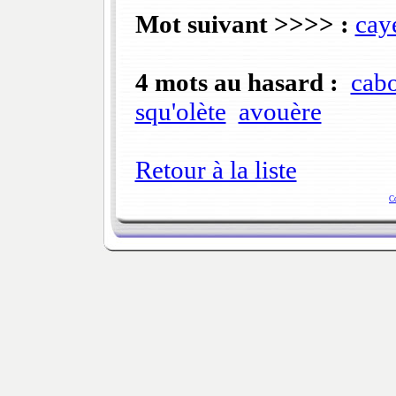
Mot suivant >>>> :
cay
4 mots au hasard :
cab
squ'olète
avouère
Retour à la liste
C