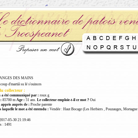
ANGES DES MAINS
coup d'martiâ su lé s'ouinces
u collecteur :
 a été communiqué par :
roux g
:
85700 m
Age :
51 ans.
Le collecteur emploie-t-il ce mot ?
Oui
 appris auprès de :
Proche parente
 laquelle le mot a été entendu :
Vendée : Haut Bocage (Les Herbiers , Pouzauges, Mortagne 
 2017-05-30 21:19:46
s : 1491