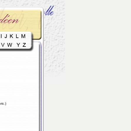
etc.)