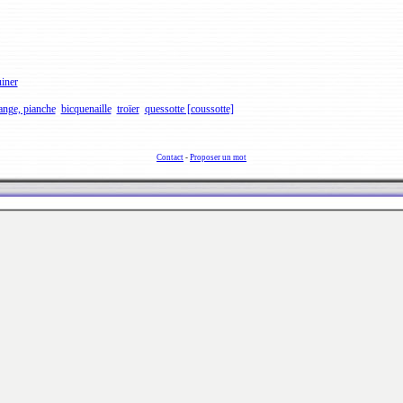
iner
ange, pianche
bicquenaille
troïer
quessotte [coussotte]
Contact
-
Proposer un mot