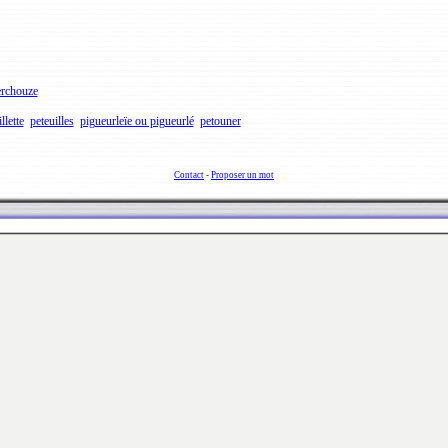
erchouze
illette
peteuilles
pigueurleïe ou pigueurlé
petouner
Contact
-
Proposer un mot