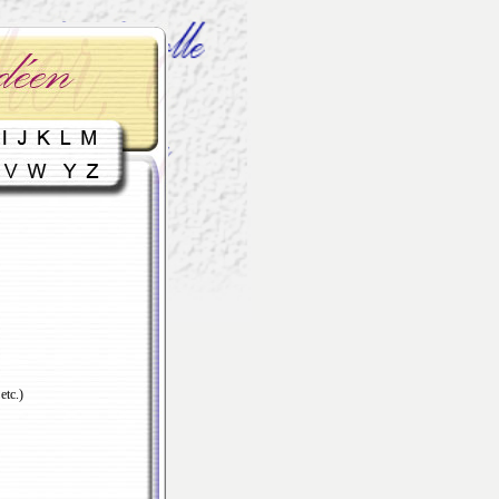
etc.)