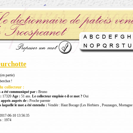
eurchotte
(en partie)
berchot !
u collecteur :
 a été communiqué par :
Bruno
:
17320
Age :
51 ans.
Le collecteur emploie-t-il ce mot ?
Oui
 appris auprès de :
Proche parente
 laquelle le mot a été entendu :
Vendée : Haut Bocage (Les Herbiers , Pouzauges, Mortagne 
 2017-06-10 13:56:35
s : 1974