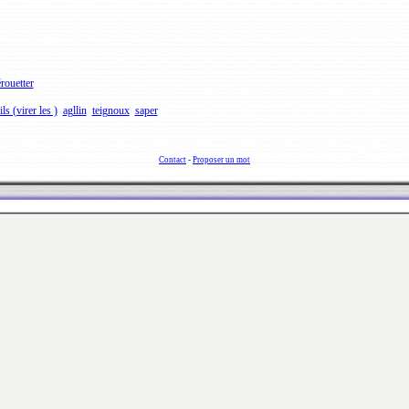
rouetter
ils (virer les )
agllin
teignoux
saper
Contact
-
Proposer un mot