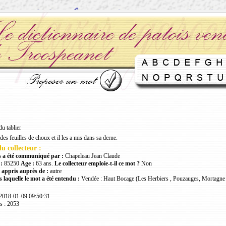
u tablier
des feuilles de choux et il les a mis dans sa derne.
u collecteur :
 a été communiqué par :
Chapeleau Jean Claude
:
85250
Age :
63 ans.
Le collecteur emploie-t-il ce mot ?
Non
 appris auprès de :
autre
 laquelle le mot a été entendu :
Vendée : Haut Bocage (Les Herbiers , Pouzauges, Mortagne 
 2018-01-09 09:50:31
s : 2053