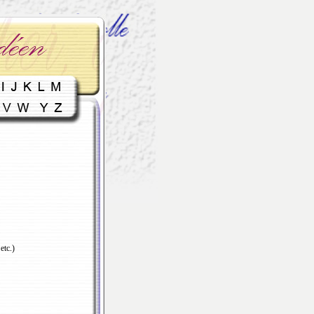
etc.)