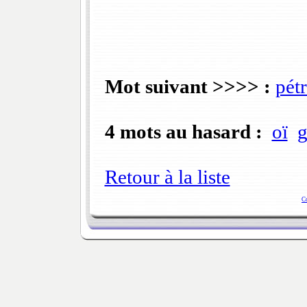
Mot suivant >>>> :
pétr
4 mots au hasard :
oï
g
Retour à la liste
C