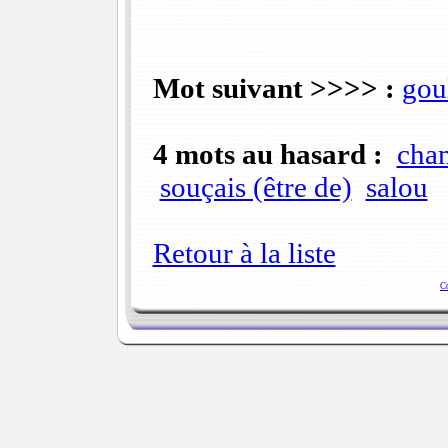
Mot suivant >>>> :
gou
4 mots au hasard :
cha
souçais (être de)
salou
Retour à la liste
C