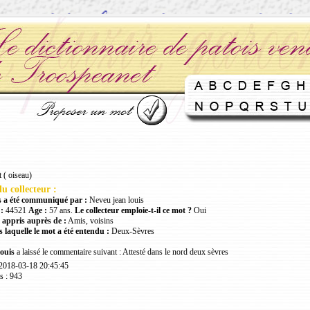
 ( oiseau)
u collecteur :
 a été communiqué par :
Neveu jean louis
:
44521
Age :
57 ans.
Le collecteur emploie-t-il ce mot ?
Oui
 appris auprès de :
Amis, voisins
 laquelle le mot a été entendu :
Deux-Sèvres
ouis
a laissé le commentaire suivant : Attesté dans le nord deux sèvres
 2018-03-18 20:45:45
s : 943