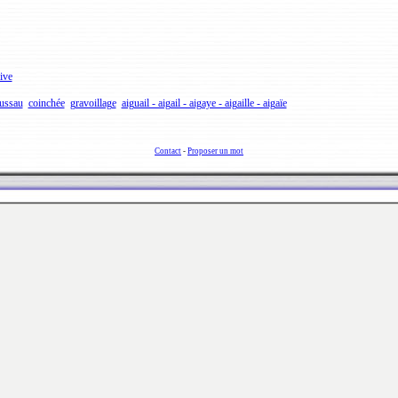
ive
ussau
coinchée
gravoillage
aiguail - aigail - aigaye - aigaille - aigaïe
Contact
-
Proposer un mot