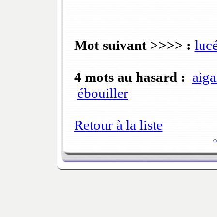
Mot suivant >>>> :
luc
4 mots au hasard :
aigai
ébouiller
Retour à la liste
C