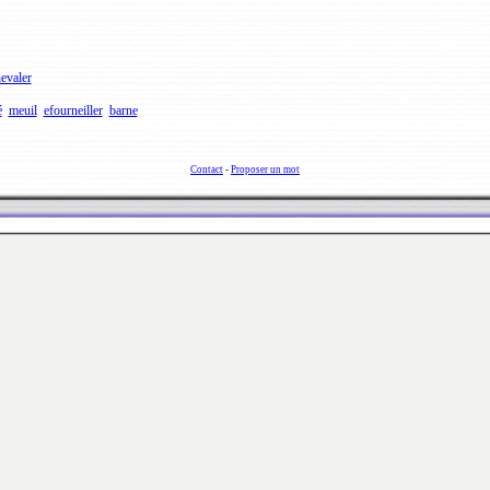
evaler
é
meuil
efourneiller
barne
Contact
-
Proposer un mot