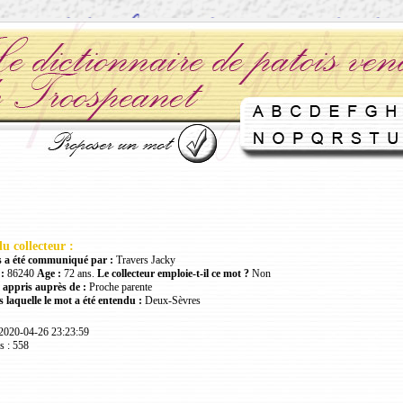
u collecteur :
 a été communiqué par :
Travers Jacky
:
86240
Age :
72 ans.
Le collecteur emploie-t-il ce mot ?
Non
 appris auprès de :
Proche parente
 laquelle le mot a été entendu :
Deux-Sèvres
 2020-04-26 23:23:59
s : 558