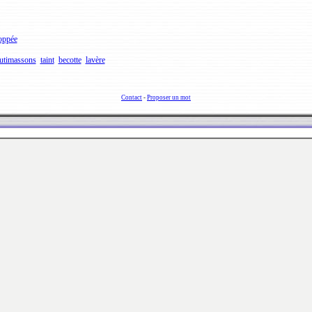
oppée
utimassons
taint
becotte
lavère
Contact
-
Proposer un mot