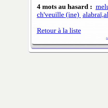
4 mots au hasard :
mel
ch'veuille (ine)
alabraï,a
Retour à la liste
C