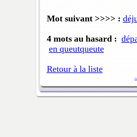
Mot suivant >>>> :
déj
4 mots au hasard :
dépa
en queutqueute
Retour à la liste
C