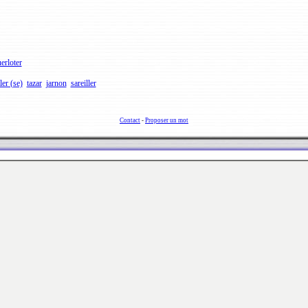
erloter
ler (se)
tazar
jarnon
sareiller
Contact
-
Proposer un mot