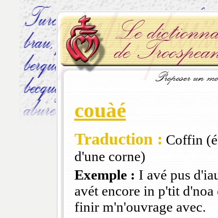
couàé
Traduction :
Coffin (ét
d'une corne)
Exemple :
I avé pus d'ia
avét encore in p'tit d'noa
finir m'n'ouvrage avec.