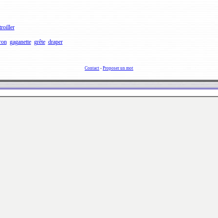
troiller
ron
gaganette
grête
draper
Contact
-
Proposer un mot