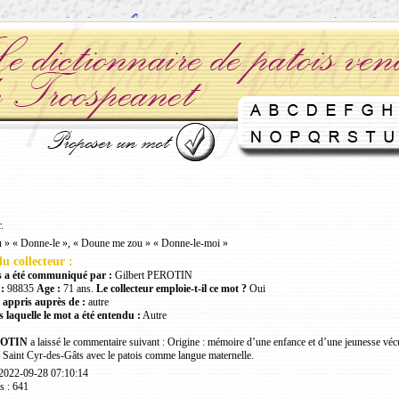
.
 » « Donne-le », « Doune me zou » « Donne-le-moi »
u collecteur :
 a été communiqué par :
Gilbert PEROTIN
:
98835
Age :
71 ans.
Le collecteur emploie-t-il ce mot ?
Oui
 appris auprès de :
autre
 laquelle le mot a été entendu :
Autre
ROTIN
a laissé le commentaire suivant : Origine : mémoire d’une enfance et d’une jeunesse véc
 Saint Cyr-des-Gâts avec le patois comme langue maternelle.
 2022-09-28 07:10:14
s : 641