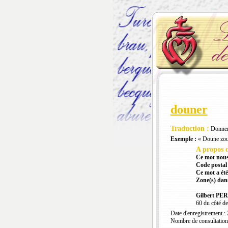
douner
Traduction :
Donner
Exemple :
« Doune zou
A propos d
Ce mot nous
Code postal 
Ce mot a été
Zone(s) dans
Gilbert PE
60 du côté de
Date d'enregistrement :
Nombre de consultation