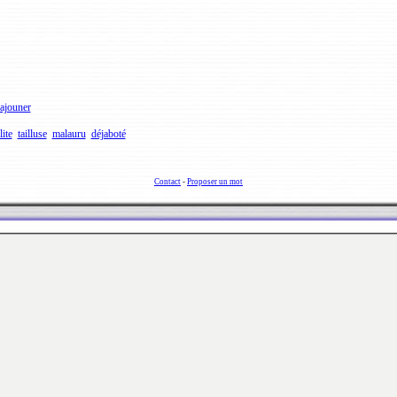
ajouner
lite
tailluse
malauru
déjaboté
Contact
-
Proposer un mot