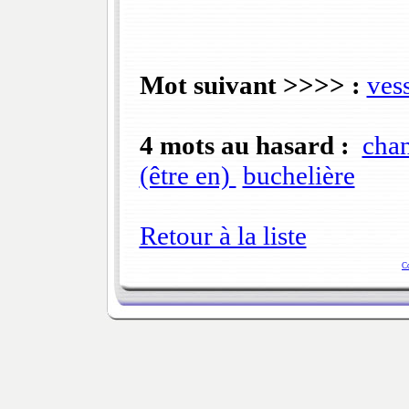
Mot suivant >>>> :
ves
4 mots au hasard :
chan
(être en)
buchelière
Retour à la liste
C