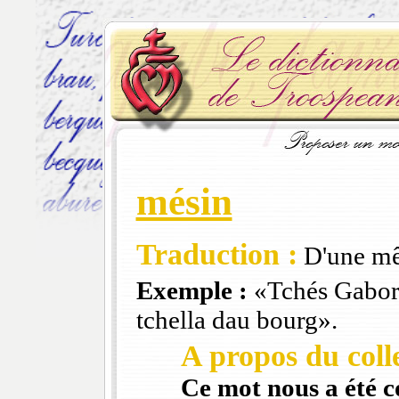
mésin
Traduction :
D'une mê
Exemple :
«Tchés Gabori
tchella dau bourg».
A propos du colle
Ce mot nous a été 