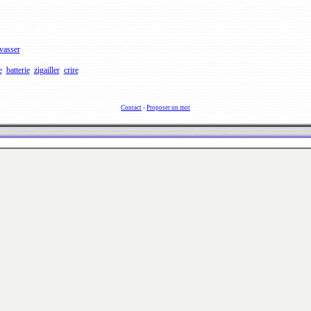
vasser
e
batterie
zigailler
crire
Contact
-
Proposer un mot