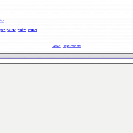
èse
oper
paucre
pinère
veuzer
Contact
-
Proposer un mot