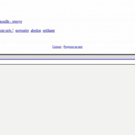
gouille - pigoye
loin près !
gorjouère
abedon
enfilante
Contact
-
Proposer un mot