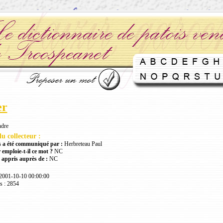
er
ndre
u collecteur :
 a été communiqué par :
Herbreteau Paul
 emploie-t-il ce mot ?
NC
 appris auprès de :
NC
 2001-10-10 00:00:00
s : 2854