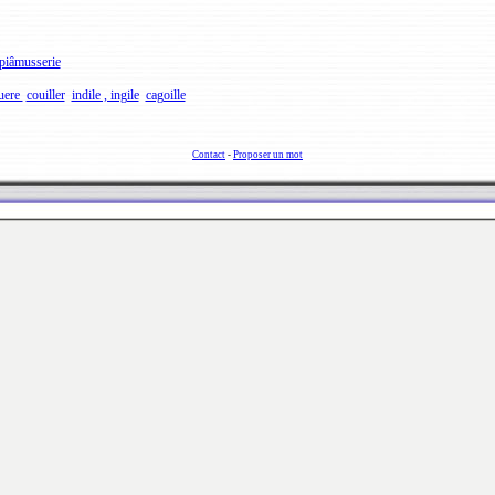
piâmusserie
uere
couiller
indile , ingile
cagoille
Contact
-
Proposer un mot