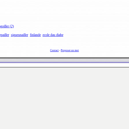
goiller (2)
rpailler
sigueunailler
finlande
ecole dau diabe
Contact
-
Proposer un mot