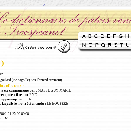
1)
er
goillard (ine bagoille) : on l’entend rarement)
u collecteur :
 a été communiqué par :
MASSE GUY-MARIE
 emploie-t-il ce mot ?
NC
 appris auprès de :
NC
 laquelle le mot a été entendu :
LE BOUPERE
 2002-01-25 00:00:00
s : 3263