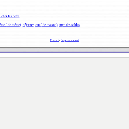
ucher lés bétes
me ( de même)
déjarner
cru ( de maison)
mye des sables
Contact
-
Proposer un mot