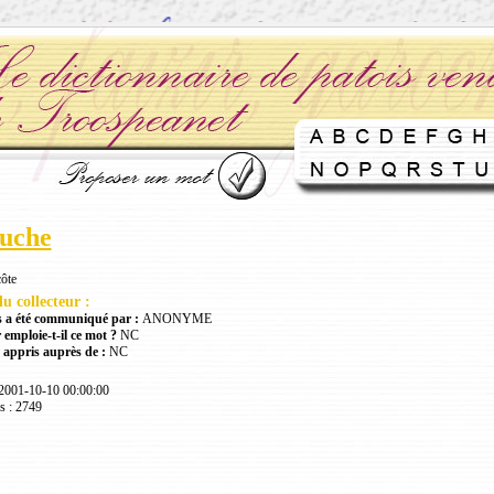
ouche
côte
u collecteur :
 a été communiqué par :
ANONYME
 emploie-t-il ce mot ?
NC
 appris auprès de :
NC
 2001-10-10 00:00:00
s : 2749