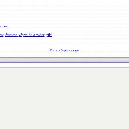
heusse
ote
émorche
vêpres de la mariée
pilaï
Contact
-
Proposer un mot