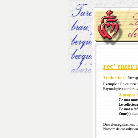
rec' enter 
Traduction :
Rien qu
Exemple :
On est rien 
Etymologie :
nord est 
A propos d
Ce mot nous
Le collecteur
Ce mot a été
Zone(s) dans
Date d'enregistrement :
Nombre de consultation