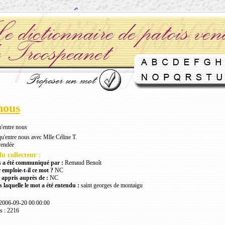
nous
'entre nous
qu'entre nous avec Mlle Céline T.
vendée
u collecteur :
 a été communiqué par :
Remaud Benoît
 emploie-t-il ce mot ?
NC
 appris auprès de :
NC
 laquelle le mot a été entendu :
saint georges de montaigu
 2006-09-20 00:00:00
s : 2216