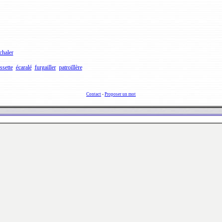
chaler
ssette
écaralé
furgailler
patroïllère
Contact
-
Proposer un mot