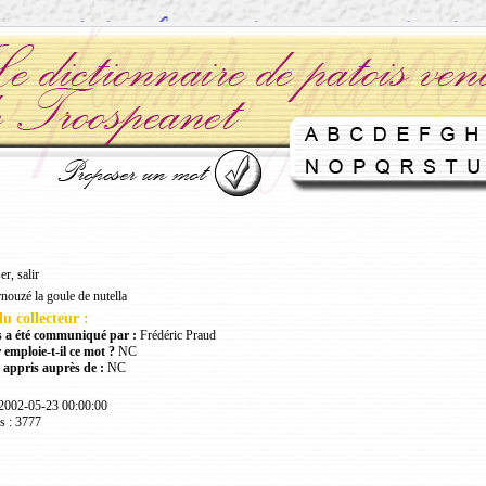
r, salir
nouzé la goule de nutella
u collecteur :
 a été communiqué par :
Frédéric Praud
 emploie-t-il ce mot ?
NC
 appris auprès de :
NC
 2002-05-23 00:00:00
s : 3777