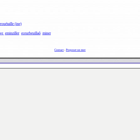
rouétaille (ine)
ôve
eminziller
eceurbeuillaô
miner
Contact
-
Proposer un mot