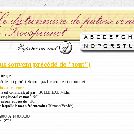
lus souvent précédé de "tout")
,trempé
èï, l'é tout guené. ( Ne rentre pas le chien, il est tout mouillé)
u collecteur :
 a été communiqué par :
BULLETEAU Michel
 emploie-t-il ce mot ?
NC
 appris auprès de :
NC
 laquelle le mot a été entendu :
Talmont (Vendée)
 2008-02-14 00:00:00
s : 2726