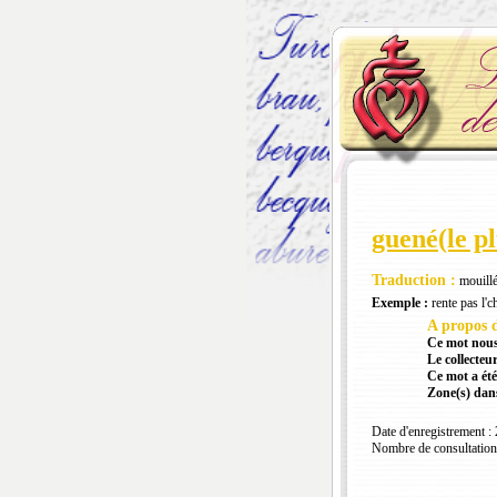
guené(le p
Traduction :
mouillé
Exemple :
rente pas l'ch
A propos d
Ce mot nous
Le collecteur
Ce mot a été
Zone(s) dans
Date d'enregistrement :
Nombre de consultation