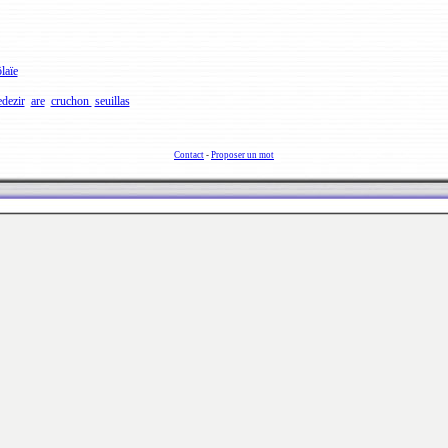
laïe
edezir
are
cruchon
seuillas
Contact
-
Proposer un mot