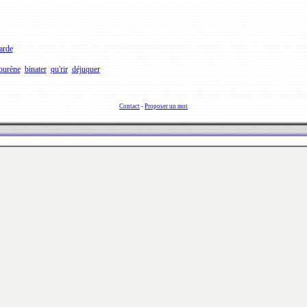
arde
ourène
binater
qu'rir
déjuquer
Contact
-
Proposer un mot