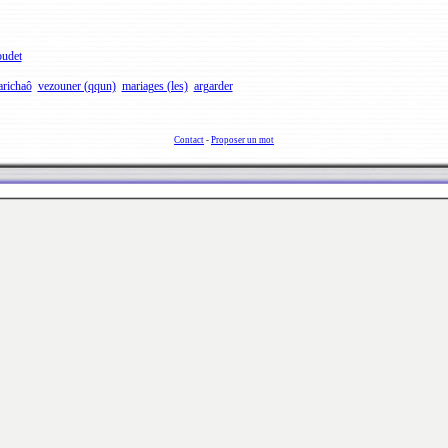
oudet
richaô
vezouner (qqun)
mariages (les)
argarder
Contact
-
Proposer un mot