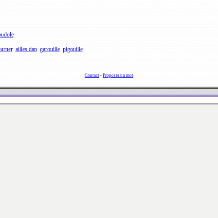
oudole
urner
ailles dan
garouille
pigouille
Contact
-
Proposer un mot