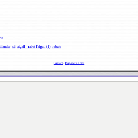
bis
illauder
sâ
aigail - rabat l'aigail (1)
rabale
Contact
-
Proposer un mot