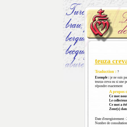
teuza crev
Traduction :
?
Exemple :
je ne suis pa
teurza creva ou si une pe
répondre exactement
A propos d
Ce mot nous
Le collecteur
Ce mot a été
Zone(s) dans
Date d'enregistrement :
Nombre de consultation