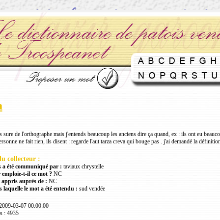
a
s sure de l'orthographe mais j'entends beaucoup les anciens dire ça quand, ex : ils ont eu beaucou
rsonne ne fait rien, ils disent : regarde l'aut tarza creva qui bouge pas . j'ai demandé la définiti
u collecteur :
 a été communiqué par :
taviaux chrystelle
 emploie-t-il ce mot ?
NC
 appris auprès de :
NC
 laquelle le mot a été entendu :
sud vendée
 2009-03-07 00:00:00
s : 4935