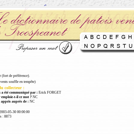
 (fort de préférence).
vents souffle en tempête)
u collecteur :
 a été communiqué par :
Erick FORGET
 emploie-t-il ce mot ?
NC
 appris auprès de :
NC
 2003-05-30 00:00:00
s : 8873