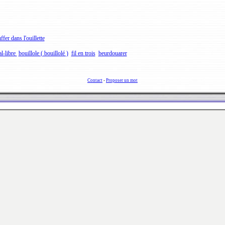
ffer dans l'ouillette
l-libre
bouillole ( bouillolé )
fil en trois
beurdouarer
Contact
-
Proposer un mot