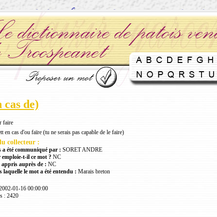
n cas de)
 faire
t en cas d'ou faïre (tu ne serais pas capable de le faire)
u collecteur :
 a été communiqué par :
SORET ANDRE
 emploie-t-il ce mot ?
NC
 appris auprès de :
NC
 laquelle le mot a été entendu :
Marais breton
 2002-01-16 00:00:00
s : 2420