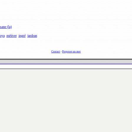
sane (la)
oya
métiver
ingré
jardran
Contact
-
Proposer un mot