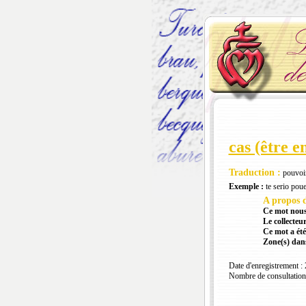
cas (être e
Traduction :
pouvoir
Exemple :
te serio pouet
A propos d
Ce mot nous
Le collecteur
Ce mot a été
Zone(s) dans
Date d'enregistrement :
Nombre de consultation