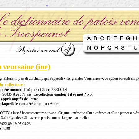
 veursaine (ine)
 sillons. Il y avait un champ qui s'appelait « les grandes Veursaines », ce qui en soi était un p
u collecteur :
 a été communiqué par :
Gilbert PEROTIN
:
98835
Age :
71 ans.
Le collecteur emploie-t-il ce mot ?
Non
 appris auprès de :
autre
 laquelle le mot a été entendu :
Autre
ROTIN
a laissé le commentaire suivant : Origine : mémoire d’une enfance et d’une jeunesse véc
 Saint Cyr-des-Gâts avec le patois comme langue maternelle.
 2022-09-19 07:08:23
s : 598