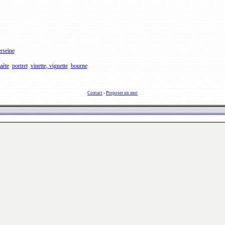
rseïne
aète
portret
vinette, vignette
bourne
Contact
-
Proposer un mot