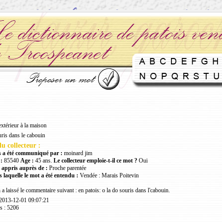
extérieur à la maison
uris dans le cabouin
u collecteur :
 a été communiqué par :
moinard jim
:
85540
Age :
45 ans.
Le collecteur emploie-t-il ce mot ?
Oui
 appris auprès de :
Proche parentée
 laquelle le mot a été entendu :
Vendée : Marais Poitevin
m
a laissé le commentaire suivant : en patois: o la do souris dans l'cabouin.
 2013-12-01 09:07:21
s : 5206