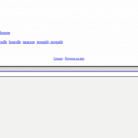
abourne
uille
bourolle
tarasson
greuniôt, grogniôt
Contact
-
Proposer un mot