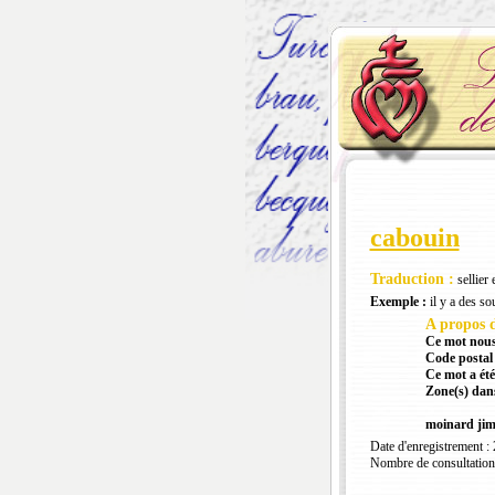
cabouin
Traduction :
sellier 
Exemple :
il y a des so
A propos d
Ce mot nous
Code postal 
Ce mot a été
Zone(s) dans
moinard ji
Date d'enregistrement :
Nombre de consultation