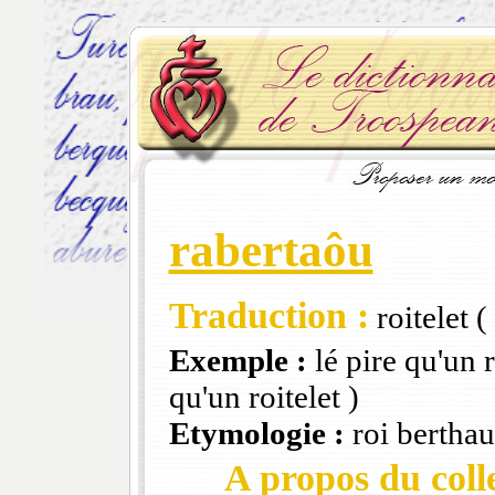
rabertaôu
Traduction :
roitelet (
Exemple :
lé pire qu'un r
qu'un roitelet )
Etymologie :
roi bertha
A propos du colle