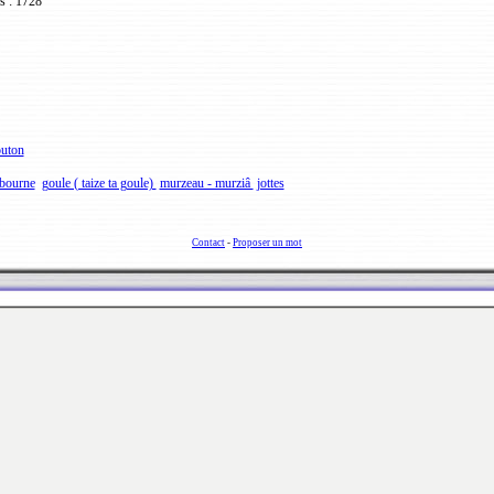
s : 1728
outon
bourne
goule ( taize ta goule)
murzeau - murziâ
jottes
Contact
-
Proposer un mot