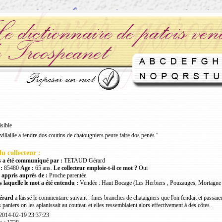
isible
villaille a fendre dos coutins de chatougniers peure faire dos penés "
u collecteur :
 a été communiqué par :
TETAUD Gérard
:
85480
Age :
65 ans.
Le collecteur emploie-t-il ce mot ?
Oui
 appris auprès de :
Proche parentée
 laquelle le mot a été entendu :
Vendée : Haut Bocage (Les Herbiers , Pouzauges, Mortagne 
rard
a laissé le commentaire suivant : fines branches de chataigners que l'on fendait et passaien
 paniers on les aplanissait au couteau et elles ressemblaient alors effectivement à des côtes .
 2014-02-19 23:37:23