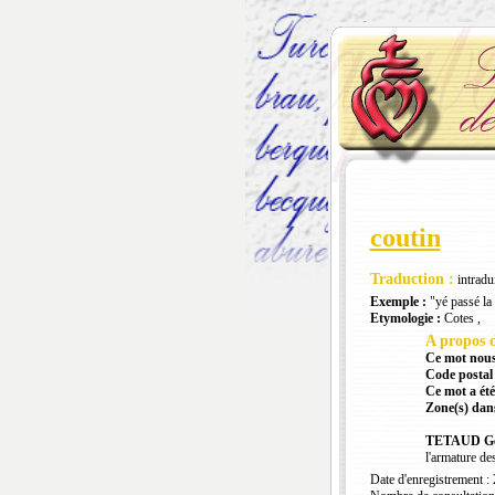
coutin
Traduction :
intradu
Exemple :
"yé passé la 
Etymologie :
Cotes ,
A propos d
Ce mot nous
Code postal 
Ce mot a été
Zone(s) dans
TETAUD Gé
l'armature des
Date d'enregistrement :