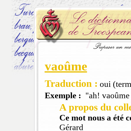
vaoûme
Traduction :
oui (term
Exemple :
"ah! vaoûme é
A propos du colle
Ce mot nous a été 
Gérard