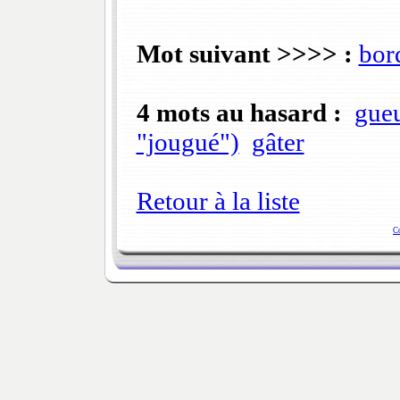
Mot suivant >>>> :
bor
4 mots au hasard :
gue
"jougué")
gâter
Retour à la liste
C