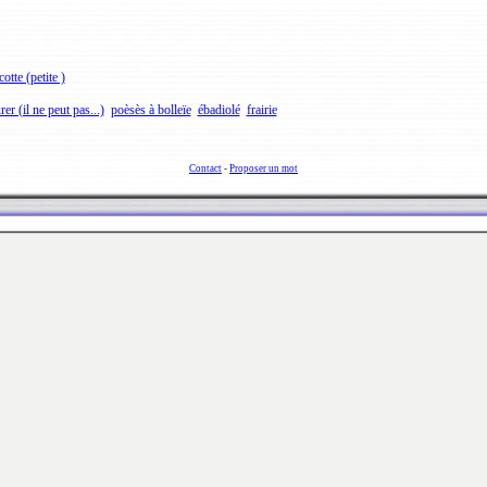
cotte (petite )
rer (il ne peut pas...)
poèsès à bolleïe
ébadiolé
frairie
Contact
-
Proposer un mot