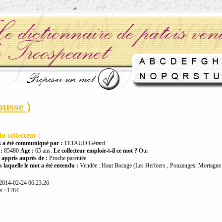
ousse )
u collecteur :
 a été communiqué par :
TETAUD Gérard
:
85480
Age :
65 ans.
Le collecteur emploie-t-il ce mot ?
Oui
 appris auprès de :
Proche parentée
 laquelle le mot a été entendu :
Vendée : Haut Bocage (Les Herbiers , Pouzauges, Mortagne 
 2014-02-24 06:23:26
s : 1784