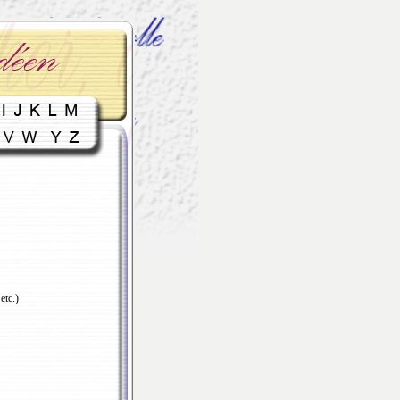
etc.)