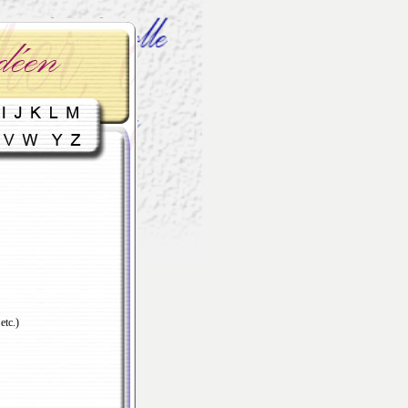
etc.)