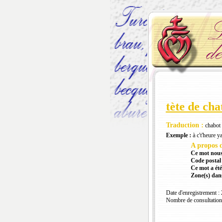
tète de cha
Traduction :
chabot 
Exemple :
à c't'heure ya
A propos d
Ce mot nous
Code postal 
Ce mot a été
Zone(s) dans
Date d'enregistrement :
Nombre de consultation