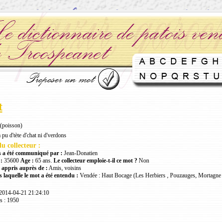
t
(poisson)
 pu d'tète d'chat ni d'verdons
u collecteur :
 a été communiqué par :
Jean-Donatien
:
35600
Age :
65 ans.
Le collecteur emploie-t-il ce mot ?
Non
 appris auprès de :
Amis, voisins
 laquelle le mot a été entendu :
Vendée : Haut Bocage (Les Herbiers , Pouzauges, Mortagne 
 2014-04-21 21:24:10
s : 1950