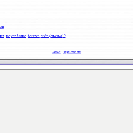
tou
ïen
mojette à rame
bourner
ouéto (ou-est-o) ?
Contact
-
Proposer un mot