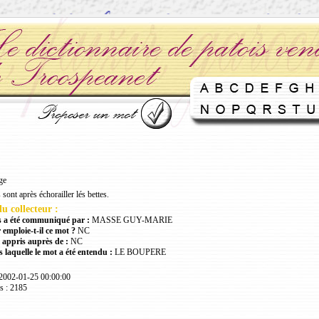
ge
nt après échorailler lés bettes.
u collecteur :
 a été communiqué par :
MASSE GUY-MARIE
 emploie-t-il ce mot ?
NC
 appris auprès de :
NC
 laquelle le mot a été entendu :
LE BOUPERE
 2002-01-25 00:00:00
s : 2185