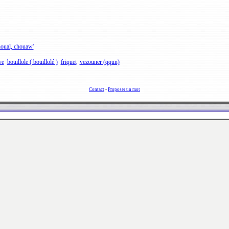
oual, chouaw'
ve
bouillole ( bouillolé )
friquet
vezouner (qqun)
Contact
-
Proposer un mot