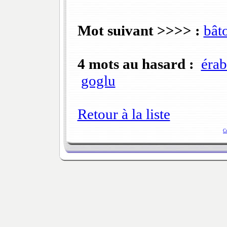
Mot suivant >>>> :
bâto
4 mots au hasard :
érab
goglu
Retour à la liste
C