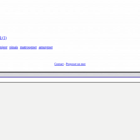
â (1)
niger
pinais
matrougner
amurgner
Contact
-
Proposer un mot