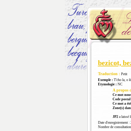
bezicot, be
Traduction :
Petit
Exemple :
T'cho la, o l
Etymologie :
NC
A propos d
Ce mot nous
Code postal 
Ce mot a été
Zone(s) dans
JP2
a laissé 
Date d'enregistrement :
Nombre de consultation