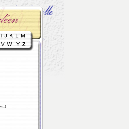
etc.)