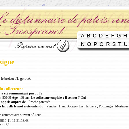
zigue
é le bezicot d'la gorouée
u collecteur :
 a été communiqué par :
JP2
:
85160
Age :
56 ans.
Le collecteur emploie-t-il ce mot ?
Oui
 appris auprès de :
Proche parentée
 laquelle le mot a été entendu :
Vendée : Haut Bocage (Les Herbiers , Pouzauges, Mortagne 
le commentaire suivant : Aucun
 2015-11-11 21:58:48
s : 1621