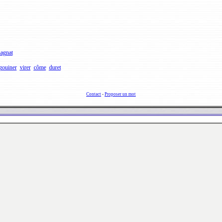
agnat
gouiner
virer
côme
duret
Contact
-
Proposer un mot