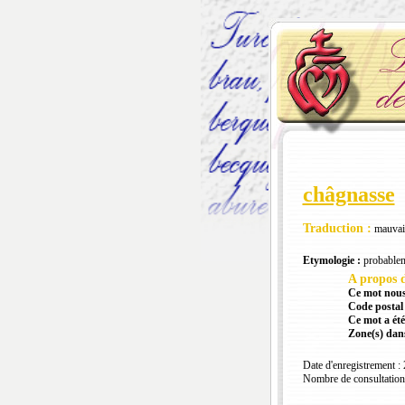
châgnasse
Traduction :
mauvais
Etymologie :
probable
A propos d
Ce mot nous
Code postal 
Ce mot a été
Zone(s) dans
Date d'enregistrement :
Nombre de consultation