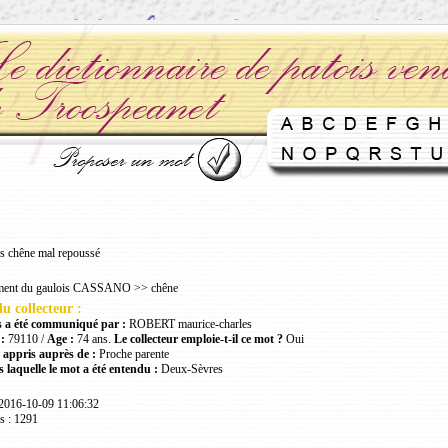
 chêne mal repoussé
ment du gaulois CASSANO >> chêne
u collecteur :
 a été communiqué par :
ROBERT maurice-charles
:
79110 /
Age :
74 ans.
Le collecteur emploie-t-il ce mot ?
Oui
 appris auprès de :
Proche parente
 laquelle le mot a été entendu :
Deux-Sèvres
 2016-10-09 11:06:32
s : 1291