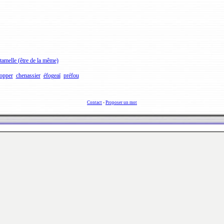
tamelle (être de la même)
opper
chenassier
éfogeaï
préfou
Contact
-
Proposer un mot