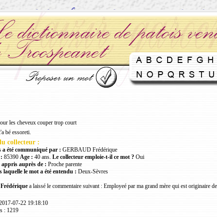
pour les cheveux couper trop court
'a bé essoreti.
u collecteur :
 a été communiqué par :
GERBAUD Frédérique
:
85390
Age :
40 ans.
Le collecteur emploie-t-il ce mot ?
Oui
 appris auprès de :
Proche parente
 laquelle le mot a été entendu :
Deux-Sèvres
rédérique
a laissé le commentaire suivant : Employeé par ma grand mère qui est originaire de
 2017-07-22 19:18:10
s : 1219