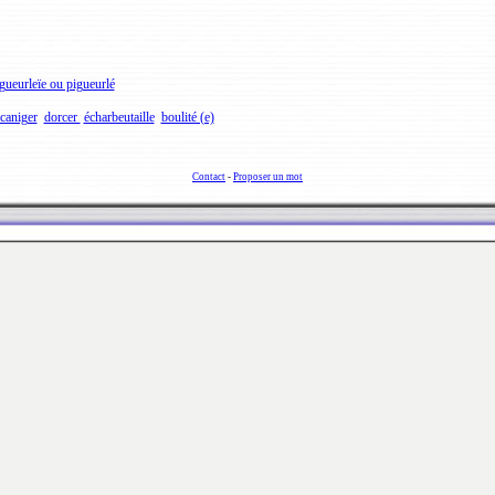
gueurleïe ou pigueurlé
caniger
dorcer
écharbeutaille
boulité (e)
Contact
-
Proposer un mot